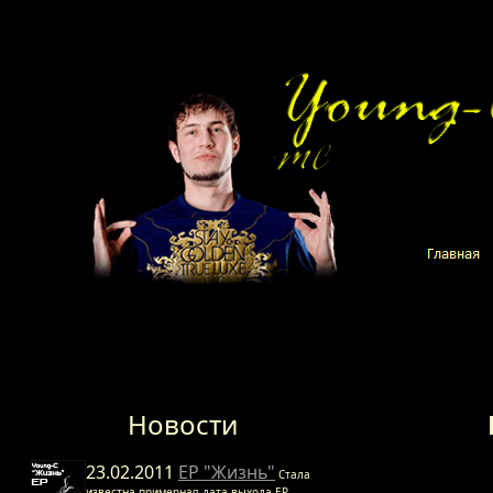
//Шапка страницы //Конте
Новости
23.02.2011
EP "Жизнь"
Стала
известна примерная дата выхода EP