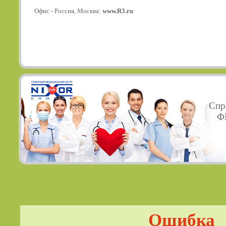
Офис - Россия, Москва:
www.R3.ru
Спр
ФГ
Ошибка