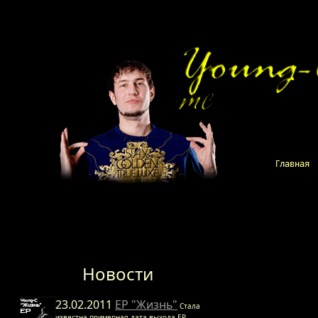
//Шапка страницы //Конте
Новости
23.02.2011
EP "Жизнь"
Стала
известна примерная дата выхода EP