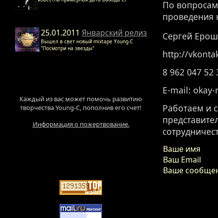
По вопросам
проведения 
25.01.2011
Январский релиз
Сергей Ерош
Вышел в свет новый mixtape Young-C
"Посмотри на звезды"
http://vkonta
8 962 047 52 
E-mail: okay-
Каждый из вас может помочь развитию
Работаем и 
творчества Young-C, пополнив его счет!
представите
Информация о пожертвование.
сотрудничест
Ваше имя
Ваш Email
Ваше сообще